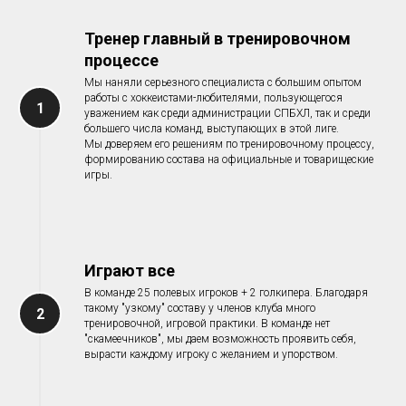
Тренер главный в тренировочном
процессе
Мы наняли серьезного специалиста с большим опытом
работы с хоккеистами-любителями, пользующегося
1
уважением как среди администрации СПБХЛ, так и среди
большего числа команд, выступающих в этой лиге.
Мы доверяем его решениям по тренировочному процессу,
формированию состава на официальные и товарищеские
игры.
Играют все
В команде 25 полевых игроков + 2 голкипера. Благодаря
такому "узкому" составу у членов клуба много
2
тренировочной, игровой практики. В команде нет
"скамеечников", мы даем возможность проявить себя,
вырасти каждому игроку с желанием и упорством.